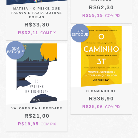
R$62,30
MATSIA - O PEIXE QUE
FALAVA E FAZIA OUTRAS
R$59,19
COM
PIX
COISAS
R$33,80
SEM
R$32,11
COM
PIX
ESTOQUE
SEM
ESTOQUE
O CAMINHO 3T
R$36,90
R$35,06
COM
PIX
VALORES DA LIBERDADE
R$21,00
R$19,95
COM
PIX