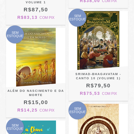
R$38,00
COM
PIX
VOLUME 1
R$87,50
SEM
R$83,13
COM
PIX
ESTOQUE
SEM
ESTOQUE
SRIMAD-BHAGAVATAM -
CANTO 10 (VOLUME 1)
R$79,50
ALÉM DO NASCIMENTO E DA
R$75,53
COM
PIX
MORTE
R$15,00
SEM
R$14,25
COM
PIX
ESTOQUE
SEM
ESTOQUE