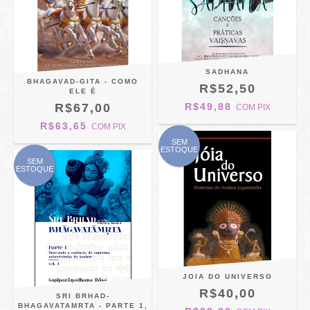
SADHANA
BHAGAVAD-GITA - COMO
R$52,50
ELE É
R$67,00
R$49,88
COM
PIX
R$63,65
COM
PIX
SEM
ESTOQUE
SEM
ESTOQUE
JOIA DO UNIVERSO
R$40,00
SRI BRHAD-
BHAGAVATAMRTA - PARTE 1,