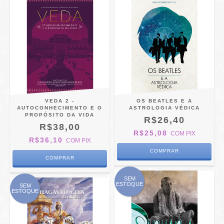
VEDA 2 -
OS BEATLES E A
AUTOCONHECIMENTO E O
ASTROLOGIA VÉDICA
PROPÓSITO DA VIDA
R$26,40
R$38,00
R$25,08
COM
PIX
R$36,10
COM
PIX
SEM
ESTOQUE
SEM
ESTOQUE