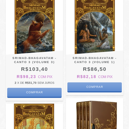
SRIMAD-BHAGAVATAM -
SRIMAD-BHAGAVATAM -
CANTO 3 (VOLUME 3)
CANTO 3 (VOLUME 1)
R$103,40
R$86,50
R$98,23
R$82,18
COM
PIX
COM
PIX
2
X DE
R$51,70
SEM JUROS